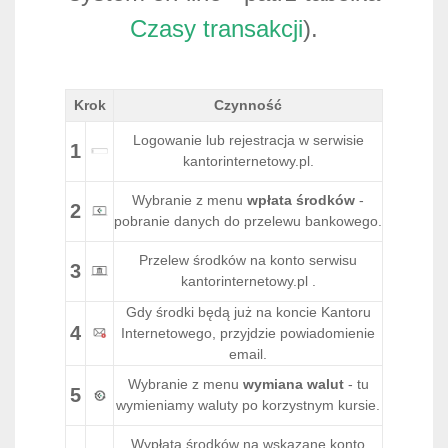
Czasy transakcji
).
Krok
Czynność
Logowanie lub rejestracja w serwisie
1
kantorinternetowy.pl.
Wybranie z menu
wpłata środków
-
2
pobranie danych do przelewu bankowego.
Przelew środków na konto serwisu
3
kantorinternetowy.pl .
Gdy środki będą już na koncie Kantoru
4
Internetowego, przyjdzie powiadomienie
email.
Wybranie z menu
wymiana walut
- tu
5
wymieniamy waluty po korzystnym kursie.
Wypłata środków na wskazane konto