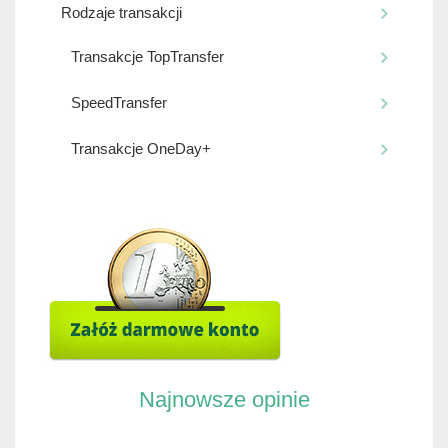
Rodzaje transakcji
Transakcje TopTransfer
SpeedTransfer
Transakcje OneDay+
Najnowsze opinie