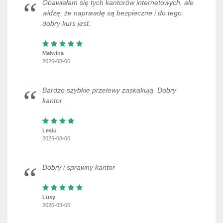
Obawiałam się tych kantorów internetowych, ale
widzę, że naprawdę są bezpieczne i do tego
dobry kurs jest.
Malwina
2026-08-06
Bardzo szybkie przelewy zaskakują. Dobry
kantor
Lesiu
2026-08-06
Dobry i sprawny kantor
Lusy
2026-08-06