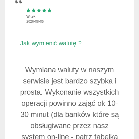
Witek
2026-08-05
Jak wymienić walutę ?
Wymiana waluty w naszym
serwisie
jest
bardzo szybka i
prosta. Wykonanie wszystkich
operacji powinno zająć ok 10-
30 minut (dla banków które są
obsługiwane przez nasz
system on-line - patrz tabelka